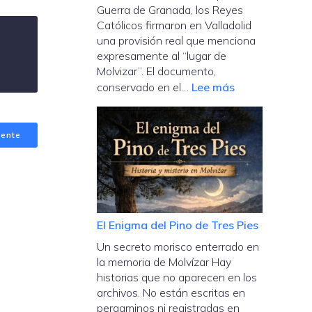
Guerra de Granada, los Reyes
rural
Católicos firmaron en Valladolid
y
una provisión real que menciona
la
expresamente al “lugar de
innovación
Molvizar”. El documento,
en
:
conservado en el…
Lee más
el
1490:
territorio
La
iente
carta
real
que
revela
un
conflicto
El Enigma del Pino de Tres Pies
en
Un secreto morisco enterrado en
Molvízar
la memoria de Molvízar Hay
antes
historias que no aparecen en los
de
archivos. No están escritas en
la
pergaminos ni registradas en