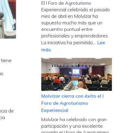
El I Foro de Agroturismo
Experiencial celebrado el pasado
mes de abril en Molvízar ha
supuesto mucho más que un
encuentro puntual entre
profesionales y emprendedores.
La iniciativa ha permitido…
Lee
:
más
Molvízar
 tiene
impulsa
una
us
nueva
línea
de
Molvízar cierra con éxito el I
trabajo
Foro de Agroturismo
en
Experiencial
ncia de
torno
cia
Molvízar ha celebrado con gran
al
participación y una excelente
emprendimiento
acogida el I Foro de Agroturismo