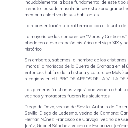
Indudablemente la base fundamental de este tipo d
“remoto” pasado musulmán de esta zona granadina y
memoria colectiva de sus habitantes.
La representación teatral termina con el triunfo de 
La mayoría de los nombres de “Moros y Cristianos”
obedecen a esa creación histórica del siglo XIX y
histórico.
Sin embargo, sabemos el nombre de los cristianos q
“moros” o moriscos de la Guerra de Granada en el ú
entonces había sido la historia y cultura de Molvíz
recogidos en el LIBRO DE APEOS DE LA VILLA DE M
Los primeros “cristianos viejos” que vienen a habita
vecinos y moradores fueron los siguientes:
Diego de Deza, vecino de Sevilla; Antonio de Caze
Sevilla; Diego de Ledesma, vecino de Carmona; Garz
Hernán Núñez; Francisco de Carvajal, vecino de Gue
Jeréz; Gabriel Sánchez, vecino de Escoriaza; Jeróni