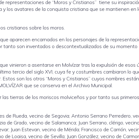
e representaciones de “Moros y Cristianos” tiene su inspiració
 los avatares de la conquista cristiana que se mantienen en l
los cristianos sobre los moros.
 que aparecen encarnados en los personajes de la representac
 por tanto son inventados o descontextualizados de su momento
ue vinieron a asentarse en Molvízar tras la expulsión de esos 
ltimo tercio del siglo XVI, cuya fe y costumbres cambiaron lo q
ar. Estos son los otros “Moros y Cristianos” cuyos nombres están
OLVÍZAR que se conserva en el Archivo Municipal.
r las tierras de los moriscos molviceños y por tanto sus primero
res de Rueda, vecino de Segovia; Antonio Serrano Perredero, ve
ia de Grado, vecino de Salamanca; Juan Serrano, clérigo, vecin
var; Juan Estevan, vecino de Mérida; Francisco de Carrión, veci
mo de Loaisa, vecino de Sevilla; Juan González, vecino de Carmo