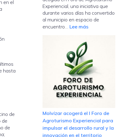
rural
n en el
Experiencial, una iniciativa que
a
y
durante varios días ha convertido
el
al municipio en espacio de
turismo
:
encuentro…
Lee más
experiencial
Molvízar
ión
cierra
con
éxito
el
últimos
I
ue hasta
Foro
de
Agroturismo
s
Experiencial
Molvízar acogerá el I Foro de
cino de
Agroturismo Experiencial para
o de
no de
impulsar el desarrollo rural y la
na;
innovación en el territorio