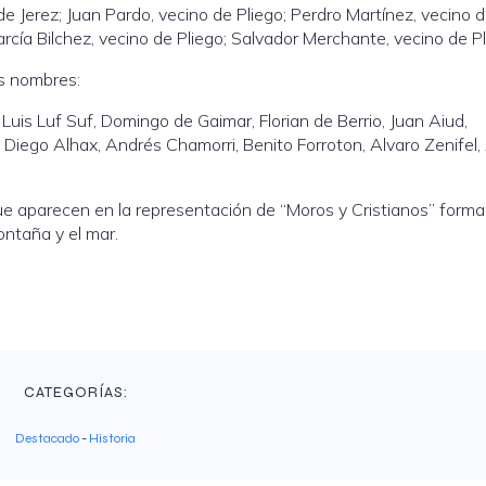
de Jerez; Juan Pardo, vecino de Pliego; Perdro Martínez, vecino 
arcía Bilchez, vecino de Pliego; Salvador Merchante, vecino de Pl
s nombres:
uis Luf Suf, Domingo de Gaimar, Florian de Berrio, Juan Aiud,
i, Diego Alhax, Andrés Chamorri, Benito Forroton, Alvaro Zenifel
ue aparecen en la representación de “Moros y Cristianos” forma
ontaña y el mar.
CATEGORÍAS:
Destacado
-
Historia