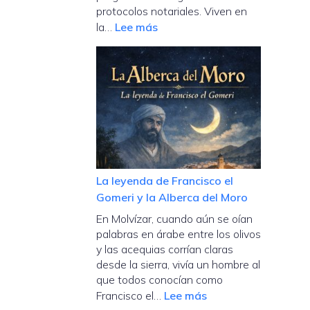
conquista
protocolos notariales. Viven en
definitiva
:
la…
Lee más
El
Enigma
del
Pino
de
Tres
Pies
La leyenda de Francisco el
Gomeri y la Alberca del Moro
En Molvízar, cuando aún se oían
palabras en árabe entre los olivos
y las acequias corrían claras
desde la sierra, vivía un hombre al
que todos conocían como
:
Francisco el…
Lee más