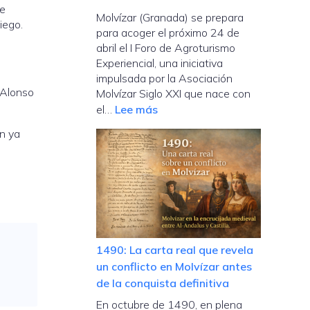
de
Molvízar (Granada) se prepara
iego.
para acoger el próximo 24 de
abril el I Foro de Agroturismo
Experiencial, una iniciativa
impulsada por la Asociación
, Alonso
Molvízar Siglo XXI que nace con
:
el…
Lee más
Molvízar
n ya
acogerá
el
I
Foro
de
Agroturismo
Experiencial
1490: La carta real que revela
para
un conflicto en Molvízar antes
impulsar
de la conquista definitiva
el
En octubre de 1490, en plena
desarrollo