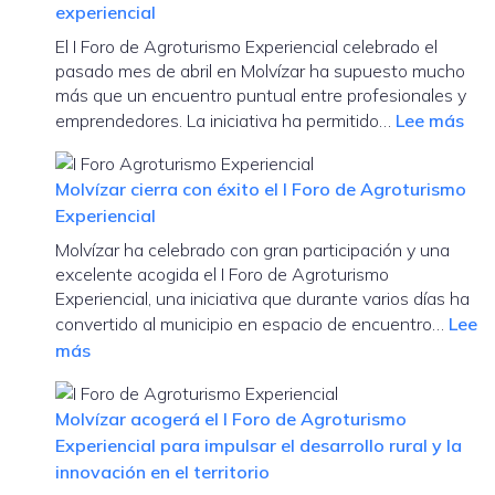
experiencial
El I Foro de Agroturismo Experiencial celebrado el
pasado mes de abril en Molvízar ha supuesto mucho
más que un encuentro puntual entre profesionales y
:
emprendedores. La iniciativa ha permitido…
Lee más
Mol
imp
Molvízar cierra con éxito el I Foro de Agroturismo
una
Experiencial
nue
Molvízar ha celebrado con gran participación y una
líne
excelente acogida el I Foro de Agroturismo
de
Experiencial, una iniciativa que durante varios días ha
tra
convertido al municipio en espacio de encuentro…
Lee
en
:
más
tor
Molvízar
al
cierra
emp
Molvízar acogerá el I Foro de Agroturismo
con
rura
Experiencial para impulsar el desarrollo rural y la
éxito
y
innovación en el territorio
el
el