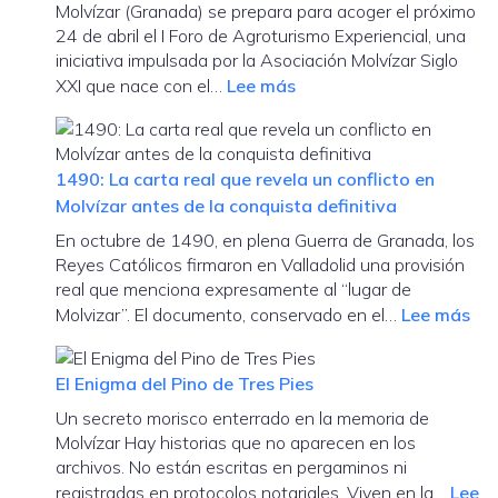
Molvízar (Granada) se prepara para acoger el próximo
I
tur
24 de abril el I Foro de Agroturismo Experiencial, una
Foro
exp
iniciativa impulsada por la Asociación Molvízar Siglo
de
:
XXI que nace con el…
Lee más
Agroturismo
Molvízar
Experiencial
acogerá
el
1490: La carta real que revela un conflicto en
I
Molvízar antes de la conquista definitiva
Foro
En octubre de 1490, en plena Guerra de Granada, los
de
Reyes Católicos firmaron en Valladolid una provisión
Agroturismo
real que menciona expresamente al “lugar de
Experiencial
:
Molvizar”. El documento, conservado en el…
Lee más
para
14
impulsar
La
el
El Enigma del Pino de Tres Pies
car
desarrollo
Un secreto morisco enterrado en la memoria de
rea
rural
Molvízar Hay historias que no aparecen en los
qu
y
archivos. No están escritas en pergaminos ni
rev
la
registradas en protocolos notariales. Viven en la…
Lee