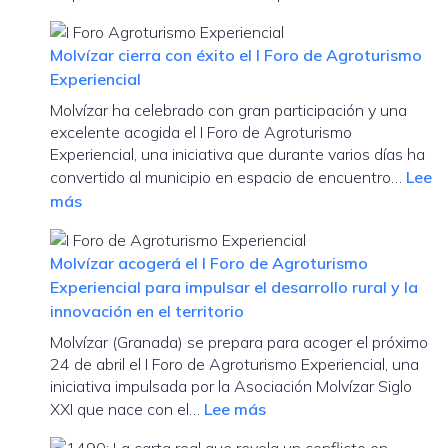
Mol
imp
Molvízar cierra con éxito el I Foro de Agroturismo
una
Experiencial
nue
Molvízar ha celebrado con gran participación y una
líne
excelente acogida el I Foro de Agroturismo
de
Experiencial, una iniciativa que durante varios días ha
tra
convertido al municipio en espacio de encuentro…
Lee
en
:
más
tor
Molvízar
al
cierra
emp
Molvízar acogerá el I Foro de Agroturismo
con
rura
Experiencial para impulsar el desarrollo rural y la
éxito
y
innovación en el territorio
el
el
Molvízar (Granada) se prepara para acoger el próximo
I
tur
24 de abril el I Foro de Agroturismo Experiencial, una
Foro
exp
iniciativa impulsada por la Asociación Molvízar Siglo
de
:
XXI que nace con el…
Lee más
Agroturismo
Molvízar
Experiencial