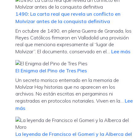
acogerá
el
1490: La carta real que revela un conflicto en
I
Molvízar antes de la conquista definitiva
Foro
En octubre de 1490, en plena Guerra de Granada, los
de
Reyes Católicos firmaron en Valladolid una provisión
Agroturismo
real que menciona expresamente al “lugar de
Experiencial
:
Molvizar”. El documento, conservado en el…
Lee más
para
14
impulsar
La
el
El Enigma del Pino de Tres Pies
car
desarrollo
Un secreto morisco enterrado en la memoria de
rea
rural
Molvízar Hay historias que no aparecen en los
qu
y
archivos. No están escritas en pergaminos ni
rev
la
registradas en protocolos notariales. Viven en la…
Lee
un
innovación
:
más
con
en
El
en
el
Enigma
Mol
territorio
del
ant
La leyenda de Francisco el Gomeri y la Alberca del
Pino