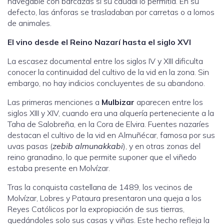
navegable con barcazas si su caudal lo permitía. En su
defecto, las ánforas se trasladaban por carretas o a lomos
de animales.
El vino desde el Reino Nazarí hasta el siglo XVI
La escasez documental entre los siglos IV y XIII dificulta
conocer la continuidad del cultivo de la vid en la zona. Sin
embargo, no hay indicios concluyentes de su abandono.
Las primeras menciones a
Mulbizar
aparecen entre los
siglos XIII y XIV, cuando era una alquería perteneciente a la
Taha de Salobreña, en la Cora de Elvira. Fuentes nazaríes
destacan el cultivo de la vid en Almuñécar, famosa por sus
uvas pasas (
zebib almunakkabi
), y en otras zonas del
reino granadino, lo que permite suponer que el viñedo
estaba presente en Molvízar.
Tras la conquista castellana de 1489, los vecinos de
Molvízar, Lobres y Pataura presentaron una queja a los
Reyes Católicos por la expropiación de sus tierras,
quedándoles solo sus casas y viñas. Este hecho refleja la