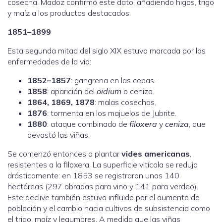
cosecha. Madoz confirmó este dato, añadiendo higos, trigo
y maíz a los productos destacados.
1851–1899
Esta segunda mitad del siglo XIX estuvo marcada por las
enfermedades de la vid:
1852–1857
: gangrena en las cepas.
1858
: aparición del
oidium
o ceniza.
1864, 1869, 1878
: malas cosechas.
1876
: tormenta en los majuelos de Jubrite.
1880
: ataque combinado de
filoxera
y
ceniza
, que
devastó las viñas.
Se comenzó entonces a plantar
vides americanas
,
resistentes a la filoxera. La superficie vitícola se redujo
drásticamente: en 1853 se registraron unas 140
hectáreas (297 obradas para vino y 141 para verdeo).
Este declive también estuvo influido por el aumento de
población y el cambio hacia cultivos de subsistencia como
el trigo, maíz y legumbres. A medida que las viñas