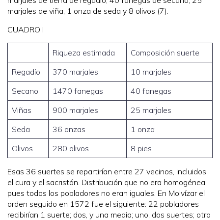
marjales de tierra de regadío; 40 fanegas de secano, 25
marjales de viña, 1 onza de seda y 8 olivos (7).
CUADRO I
Riqueza estimada
Composición suerte
Regadío
370 marjales
10 marjales
Secano
1470 fanegas
40 fanegas
Viñas
900 marjales
25 marjales
Seda
36 onzas
1 onza
Olivos
280 olivos
8 pies
Esas 36 suertes se repartirían entre 27 vecinos, incluidos
el cura y el sacristán. Distribución que no era homogénea
pues todos los pobladores no eran iguales. En Molvízar el
orden seguido en 1572 fue el siguiente: 22 pobladores
recibirían 1 suerte; dos, y una media; uno, dos suertes; otro