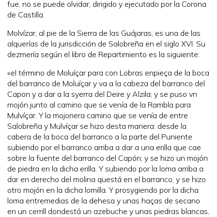
fue, no se puede olvidar, dirigido y ejecutado por la Corona
de Castilla.
Molvízar, al pie de la Sierra de las Guájaras, es una de las
alquerías de la jurisdicción de Salobreña en el siglo XVI. Su
dezmería según el libro de Repartimiento es la siguiente:
«el término de Moluíçar para con Lobras enpieça de la boca
del barranco de Moluíçar y va a la cabeza del barranco del
Capon y a dar a la syerra del Deire y Alzila; y se puso vn
mojón junto al camino que se venía de la Rambla para
Mulvíçar. Y la mojonera camino que se venía de entre
Salobreña y Mulvíçar se hizo desta manera: desde la
cabera de la boca del barranco a la parte del Puniente
subiendo por el barranco arriba a dar a una erilla que cae
sobre la fuente del barranco del Capón; y se hizo un mojón
de piedra en la dicha erilla. Y subiendo por la loma arriba a
dar en derecho del molina questá en el barranco; y se hizo
otro mojón en la dicha lomilla. Y prosygiendo por la dicha
loma entremedias de la dehesa y unas haças de secano
en un cerrill dondestá un azebuche y unas piedras blancas,