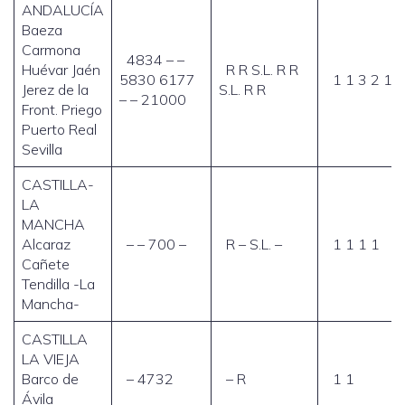
ANDALUCÍA
Baeza
Carmona
4834 – –
Huévar Jaén
R R S.L. R R
5830 6177
1 1 3 2 1 6
Jerez de la
S.L. R R
– – 21000
Front. Priego
Puerto Real
Sevilla
CASTILLA-
LA
MANCHA
Alcaraz
– – 700 –
R – S.L. –
1 1 1 1
Cañete
Tendilla -La
Mancha-
CASTILLA
LA VIEJA
Barco de
– 4732
– R
1 1
Ávila