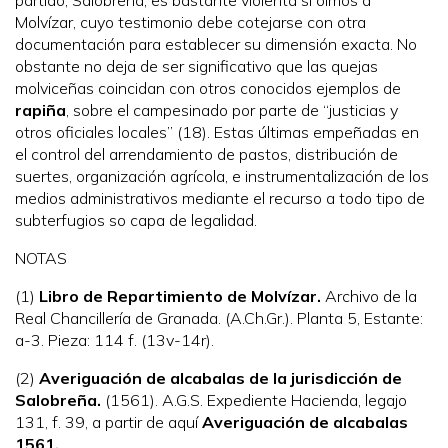
partido, Salobreña, es bastante violenta si oímos a
Molvízar, cuyo testimonio debe cotejarse con otra
documentación para establecer su dimensión exacta. No
obstante no deja de ser significativo que las quejas
molviceñas coincidan con otros conocidos ejemplos de
rapiña
, sobre el campesinado por parte de “justicias y
otros oficiales locales” (18). Estas últimas empeñadas en
el control del arrendamiento de pastos, distribución de
suertes, organización agrícola, e instrumentalización de los
medios administrativos mediante el recurso a todo tipo de
subterfugios so capa de legalidad.
NOTAS
(1)
Libro de Repartimiento de Molvízar.
Archivo de la
Real Chancillería de Granada. (A.Ch.Gr.). Planta 5, Estante:
a-3. Pieza: 114 f. (13v-14r).
(2)
Averiguación de alcabalas de la jurisdicción de
Salobreña.
(1561). A.G.S. Expediente Hacienda, legajo
131, f. 39, a partir de aquí
Averiguación de alcabalas
1561.