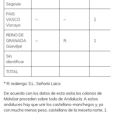
Segovia
PAIS
VASCO
–
–
1
Vizcaya
REINO DE
GRANADA
–
R
1
Güevéjar
Sin
identificar
TOTAL
* R: realengo; S.L.: Señorío Laico
De acuerdo con los datos de esta visita los colonos de
Molvízar proceden sobre todo de Andalucía. A estos
andaluces hay que unir los castellano-manchegos y, ya
con mucho menos peso, castellano de la meseta norte, 1