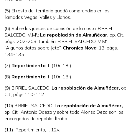
(5) El resto del territorio quedó comprendido en las
llamadas Vegas, Valles y Llanos.
(6) Sobre los jueces de comisión de la costa, BIRRIEL
SALCEDO, M.Mª.:
La repoblación de Almuñécar,
op. Cit.,
págs. 202-203; también, BIRRIEL SALCEDO, M.Mª.:
“Algunos datos sobre Jete”,
Chronica Nova
, 13, págs.
134-135.
(7)
Repartimiento
, f. (10r-18r).
(8)
Repartimiento
, f. (10r-18r).
(9) BIRRIEL SALCEDO:
La repoblación de Almuñécar,
op.
Cit., págs.110-112.
(10) BIRRIEL SALCEDO:
La repoblación de Almuñécar,
op. Cit., Antonio Daeza y sobre todo Alonso Deza son los
encargados de repoblar Ítrabo.
(11) Repartimiento, f. 12v.