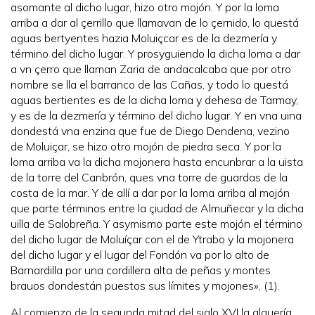
asomante al dicho lugar, hizo otro mojón. Y por la loma
arriba a dar al çerrillo que llamavan de lo çernido, lo questá
aguas bertyentes hazia Moluiçcar es de la dezmería y
término del dicho lugar. Y prosyguiendo la dicha loma a dar
a vn çerro que llaman Zaria de andacalcaba que por otro
nombre se lla el barranco de las Cañas, y todo lo questá
aguas bertientes es de la dicha loma y dehesa de Tarmay,
y es de la dezmería y término del dicho lugar. Y en vna uina
dondestá vna enzina que fue de Diego Dendena, vezino
de Moluiçar, se hizo otro mojón de piedra seca. Y por la
loma arriba va la dicha mojonera hasta encunbrar a la uista
de la torre del Canbrón, ques vna torre de guardas de la
costa de la mar. Y de allí a dar por la loma arriba al mojón
que parte términos entre la çiudad de Almuñecar y la dicha
uilla de Salobreña. Y asymismo parte este mojón el término
del dicho lugar de Moluíçar con el de Ytrabo y la mojonera
del dicho lugar y el lugar del Fondón va por lo alto de
Barnardilla por una cordillera alta de peñas y montes
brauos dondestán puestos sus límites y mojones», (1).
Al comienzo de la segunda mitad del siglo XVI la alquería