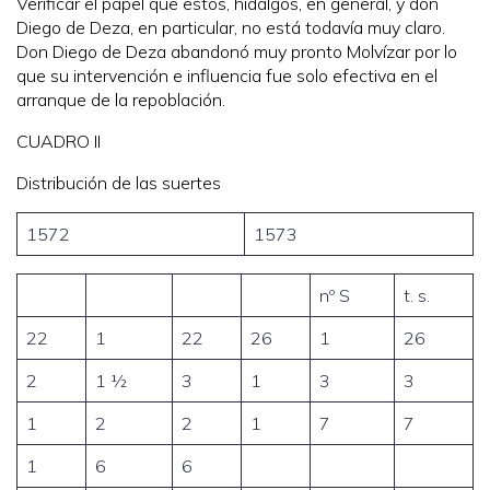
Verificar el papel que estos, hidalgos, en general, y don
Diego de Deza, en particular, no está todavía muy claro.
Don Diego de Deza abandonó muy pronto Molvízar por lo
que su intervención e influencia fue solo efectiva en el
arranque de la repoblación.
CUADRO II
Distribución de las suertes
1572
1573
nº S
t. s.
22
1
22
26
1
26
2
1 ½
3
1
3
3
1
2
2
1
7
7
1
6
6