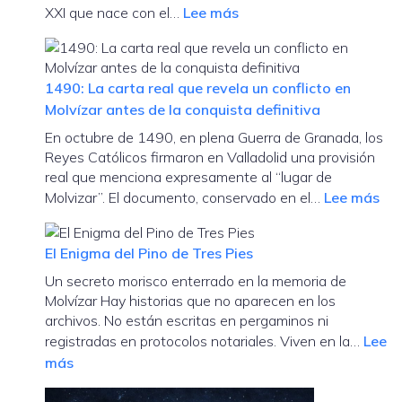
:
XXI que nace con el…
Lee más
Agroturismo
Molvízar
Experiencial
acogerá
el
1490: La carta real que revela un conflicto en
I
Molvízar antes de la conquista definitiva
Foro
En octubre de 1490, en plena Guerra de Granada, los
de
Reyes Católicos firmaron en Valladolid una provisión
Agroturismo
real que menciona expresamente al “lugar de
Experiencial
:
Molvizar”. El documento, conservado en el…
Lee más
para
14
impulsar
La
el
El Enigma del Pino de Tres Pies
car
desarrollo
Un secreto morisco enterrado en la memoria de
rea
rural
Molvízar Hay historias que no aparecen en los
qu
y
archivos. No están escritas en pergaminos ni
rev
la
registradas en protocolos notariales. Viven en la…
Lee
un
innovación
:
más
con
en
El
en
el