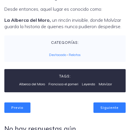
Desde entonces, aquel lugar es conocido como:
La Alberca del Moro,
un rincón invisible, donde Molvízar
guarda la historia de quienes nunca pudieron despedirse.
CATEGORÍAS:
Destacado
-
Relatos
TAGS:
Alberca del Moro
Francisco el gomeri
Leyenda
Molvízar
Previo
Siguiente
No hay respuestas aún