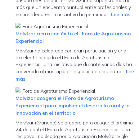
pasado mes de abril en Molvízar ha supuesto mucho
más que un encuentro puntual entre profesionales y
:
emprendedores. La iniciativa ha permitido…
Lee más
Mol
imp
Molvízar cierra con éxito el I Foro de Agroturismo
una
Experiencial
nue
Molvízar ha celebrado con gran participación y una
líne
excelente acogida el I Foro de Agroturismo
de
Experiencial, una iniciativa que durante varios días ha
tra
convertido al municipio en espacio de encuentro…
Lee
en
:
más
tor
Molvízar
al
cierra
emp
Molvízar acogerá el I Foro de Agroturismo
con
rura
Experiencial para impulsar el desarrollo rural y la
éxito
y
innovación en el territorio
el
el
Molvízar (Granada) se prepara para acoger el próximo
I
tur
24 de abril el I Foro de Agroturismo Experiencial, una
Foro
exp
iniciativa impulsada por la Asociación Molvízar Siglo
de