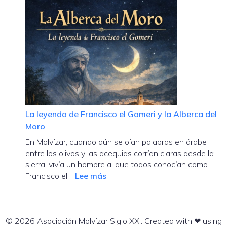
Enigma
Mol
territorio
del
ant
Pino
de
de
la
Tres
con
Pies
def
La leyenda de Francisco el Gomeri y la Alberca del
Moro
En Molvízar, cuando aún se oían palabras en árabe
entre los olivos y las acequias corrían claras desde la
sierra, vivía un hombre al que todos conocían como
:
Francisco el…
Lee más
La
leyenda
de
© 2026 Asociación Molvízar Siglo XXI. Created with ❤ using
Francisco